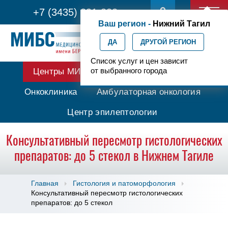
+7 (3435) 331-332
Ваш регион -
Нижний Тагил
ДА
ДРУГОЙ РЕГИОН
Список услуг и цен зависит
от выбранного города
Центры МИБС
Протонная терапия
Онкоклиника
Амбулаторная онкология
Центр эпилептологии
Консультативный пересмотр гистологических
препаратов: до 5 стекол в Нижнем Тагиле
Главная
Гистология и патоморфология
Консультативный пересмотр гистологических
препаратов: до 5 стекол