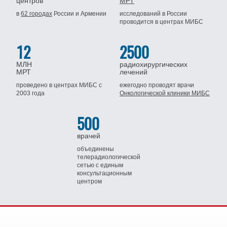
центров
МРТ
в
62 городах
России
и Армении
исследований в России
проводится
в центрах МИБС
12
2500
МЛН
радиохирургических
МРТ
лечений
проведено в центрах МИБС
с
ежегодно проводят врачи
2003 года
Онкологической клиники МИБС
500
врачей
объединены
телерадиологической
сетью
с единым
консультационным
центром