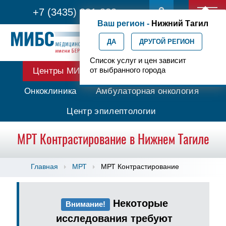
+7 (3435) 331-332
Ваш регион -
Нижний Тагил
ДА
ДРУГОЙ РЕГИОН
Список услуг и цен зависит
от выбранного города
Центры МИБС
Протонная терапия
Онкоклиника
Амбулаторная онкология
Центр эпилептологии
МРТ Контрастирование в Нижнем Тагиле
Главная
МРТ
МРТ Контрастирование
Некоторые
Внимание!
исследования требуют