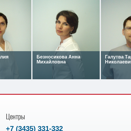
лия
Безносикова Анна
Галутва Та
Михайловна
Николаеви
Центры
+7 (3435) 331-332