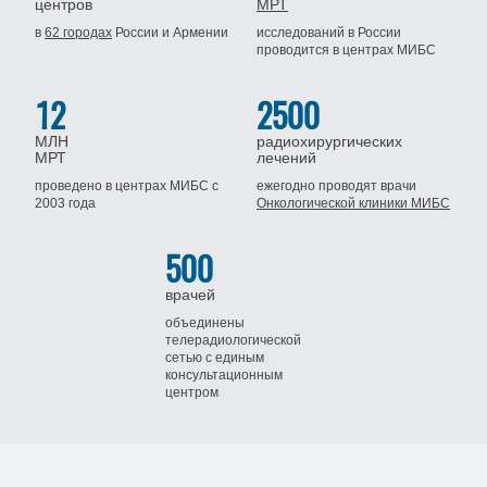
центров
МРТ
в
62 городах
России
и Армении
исследований в России
проводится
в центрах МИБС
12
2500
МЛН
радиохирургических
МРТ
лечений
проведено в центрах МИБС
с
ежегодно проводят врачи
2003 года
Онкологической клиники МИБС
500
врачей
объединены
телерадиологической
сетью
с единым
консультационным
центром