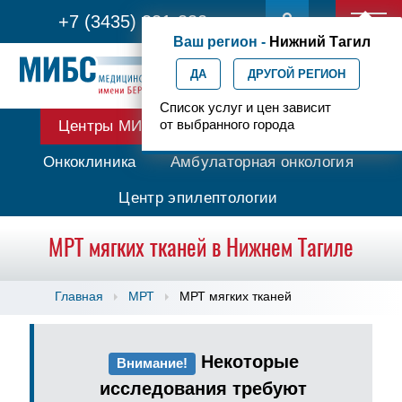
+7 (3435) 331-332
Ваш регион -
Нижний Тагил
ДА
ДРУГОЙ РЕГИОН
Список услуг и цен зависит
от выбранного города
Центры МИБС
Протонная терапия
Онкоклиника
Амбулаторная онкология
Центр эпилептологии
МРТ мягких тканей в Нижнем Тагиле
Главная
МРТ
МРТ мягких тканей
Некоторые
Внимание!
исследования требуют