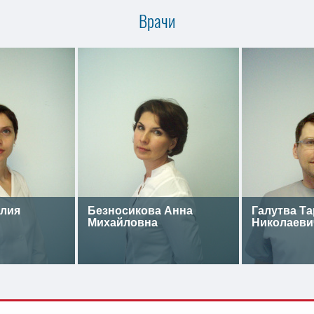
Врачи
лия
Безносикова Анна
Галутва Та
Михайловна
Николаеви