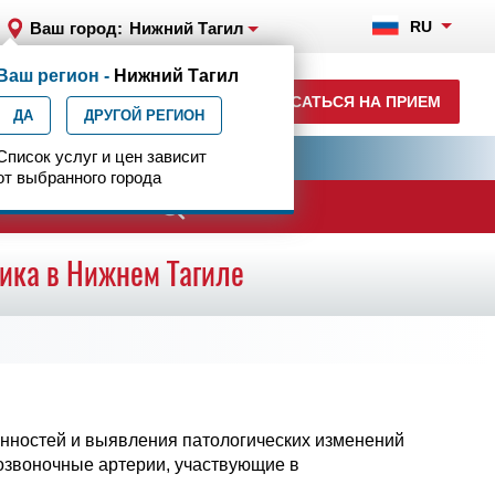
RU
Ваш город:
Нижний Тагил
Ваш регион -
Нижний Тагил
+7 (3435) 331-332
ЗАПИСАТЬСЯ НА ПРИЕМ
ДА
ежедн. 7:00-22:00
ДРУГОЙ РЕГИОН
ия
Список услуг и цен зависит
Центр эпилептологии
от выбранного города
ачи
ика в Нижнем Тагиле
нностей и выявления патологических изменений
позвоночные артерии, участвующие в