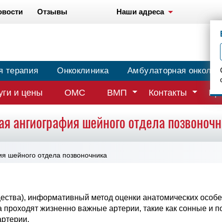
овости
Отзывы
Наши адреса
я терапия
Онкоклиника
Амбулаторная онколог
уги и цены
ОМС
ВМП
Контакты
Вр
ая ангиография шейного отдела позвоночн
я шейного отдела позвоночника
ества), информативный метод оценки анатомических особе
а проходят жизненно важные артерии, такие как сонные и 
артерии.