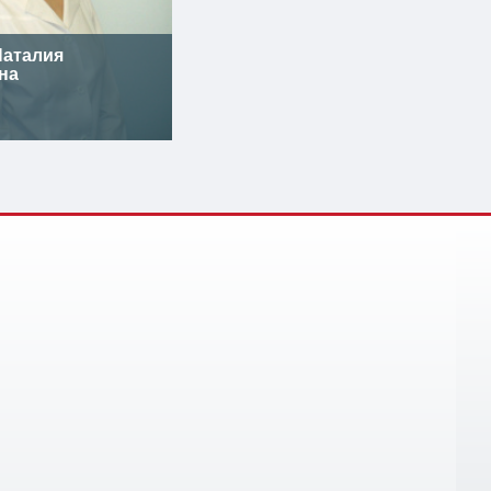
аталия
на