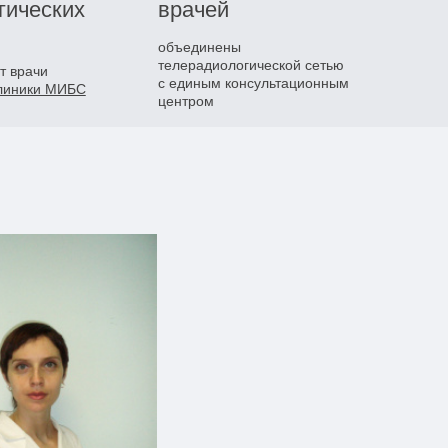
гических
врачей
объединены
телерадиологической сетью
т врачи
с единым консультационным
клиники МИБС
центром