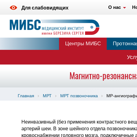
О нас
Н
Для слабовидящих
Центры МИБС
Протонна
Усл
Магнитно-резонансн
Главная
МРТ
МРТ позвоночника
МР-ангиографи
Неинвазивный (без применения контрастного вещ
артерий шеи. В зоне шейного отдела позвоночник
кровоснабжении головного мозга, подключичные 