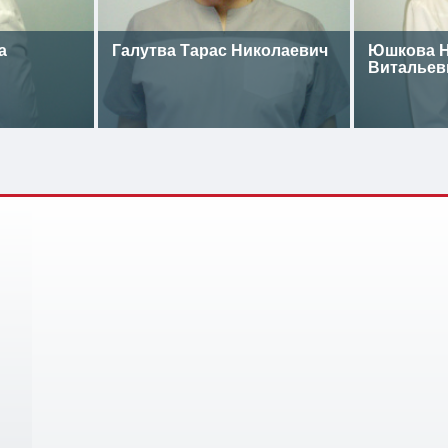
а
Галутва Тарас Николаевич
Юшкова Н
Витальев